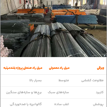
ویژگی
میل راد معمولی
میل راد صنعتی پروژه بلندمرتبه
مقاومت کششی
متوسط
بسیار بالا
کاربرد
سازه‌های سبک
برج‌ها و سازه‌های سنگین
پوشش
اغلب ساده
گالوانیزه یا ضدخوردگی