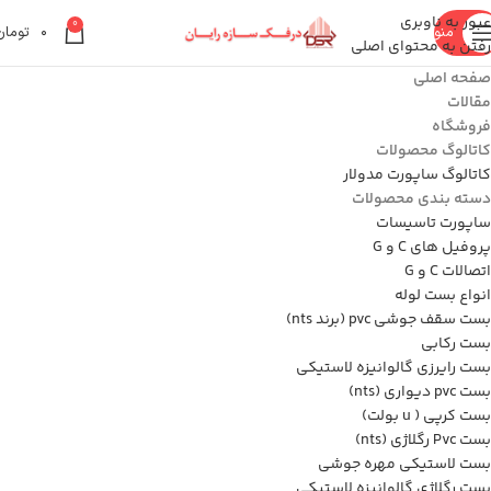
عبور به ناوبری
0
منو
۰
تومان
رفتن به محتوای اصلی
صفحه اصلی
مقالات
فروشگاه
کاتالوگ محصولات
کاتالوگ ساپورت مدولار
دسته بندی محصولات
ساپورت تاسیسات
پروفیل های C و G
اتصالات C و G
انواع بست لوله
بست سقف جوشی pvc (برند nts)
بست رکابی
بست رایرزی گالوانیزه لاستیکی
بست pvc دیواری (nts)
بست کرپی ( u بولت)
بست Pvc رگلاژی (nts)
بست لاستیکی مهره جوشی
بست رگلاژی گالوانیزه لاستیکی