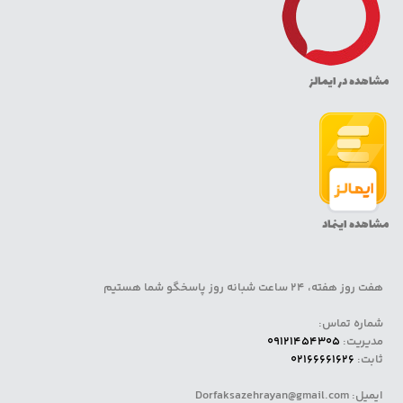
مشاهده در ایمالز
مشاهده اینماد
هفت روز هفته، 24 ساعت شبانه روز پاسخگو شما هستیم
شماره تماس:
مدیریت:
09121454305
ثابت:
02166661626
ایمیل: Dorfaksazehrayan@gmail.com