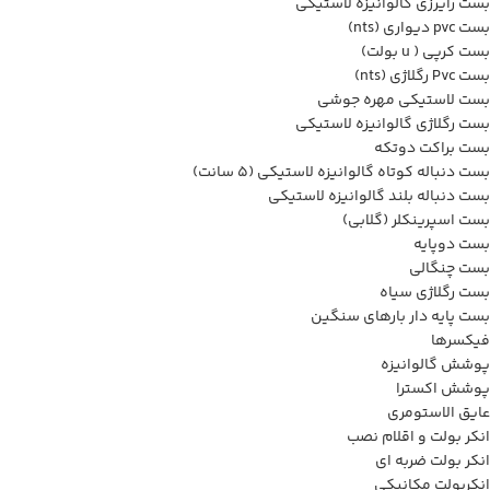
بست رایرزی گالوانیزه لاستیکی
بست pvc دیواری (nts)
بست کرپی ( u بولت)
بست Pvc رگلاژی (nts)
بست لاستیکی مهره جوشی
بست رگلاژی گالوانیزه لاستیکی
بست براکت دوتکه
بست دنباله کوتاه گالوانیزه لاستیکی (5 سانت)
بست دنباله بلند گالوانیزه لاستیکی
بست اسپرینکلر (گلابی)
بست دوپایه
بست چنگالی
بست رگلاژی سیاه
بست پایه دار بارهای سنگین
فیکسرها
پوشش گالوانیزه
پوشش اکسترا
عایق الاستومری
انکر بولت و اقلام نصب
انکر بولت ضربه ای
انکربولت مکانیکی