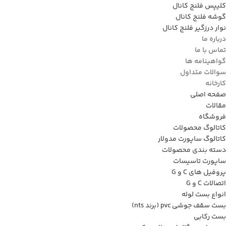
کلیپس فلنج کانال
گوشه فلنج کانال
نوار درزگیر فلنج کانال
درباره ما
تماس با ما
گواهینامه ها
سوالات متداول
کارخانه
صفحه اصلی
مقالات
فروشگاه
کاتالوگ محصولات
کاتالوگ ساپورت مدولار
دسته بندی محصولات
ساپورت تاسیسات
پروفیل های C و G
اتصالات C و G
انواع بست لوله
بست سقف جوشی pvc (برند nts)
بست رکابی