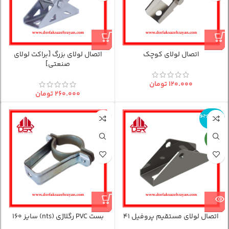
اتصال لولای کوچک
اتصال لولای بزرگ [براکت لولای
صنعتی]
۱۲۰.۰۰۰
تومان
۲۶۰.۰۰۰
تومان
اتمام موجو
دی
جدید
اتصال لولای مستقیم پروفیل 41
بست PVC رگلاژی (nts) سایز 160