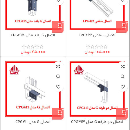
اتصال سقفی LPG422
اتصال G بلند مدل CPG415
۱۰۵.۰۰۰
تومان
۴۵.۰۰۰
تومان
اتصال دو طرفه G مدل CPG413
اتصال G مدل CPG411