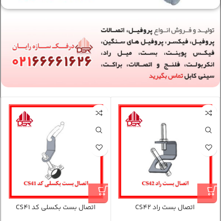
اتصال بست راد CS42
اتصال بست بکسلی کد CS41