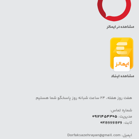
مشاهده در ایمالز
مشاهده اینماد
هفت روز هفته، 24 ساعت شبانه روز پاسخگو شما هستیم
شماره تماس:
مدیریت:
09121454305
ثابت:
02166661626
ایمیل: Dorfaksazehrayan@gmail.com