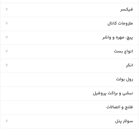
فیکسر
ملزومات کانال
پیچ، مهره و واشر
انواع بست
انکر
رول بولت
نبشی و براکت پروفیل
فلنج و اتصالات
سولار پنل