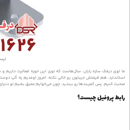
لیس
ما توی درفک سازه رایان، سال‌هاست که توی این حوزه فعالیت داریم و
استاندارد، هم قیمتش جیبتون رو خالی نکنه. امروز اومدیم یه گپ دوستانه
صحبت کنیم. پس کمربندها رو ببندید، چون می‌خوایم عمیق بشیم تو دنیای
رابط پروفیل چیست؟