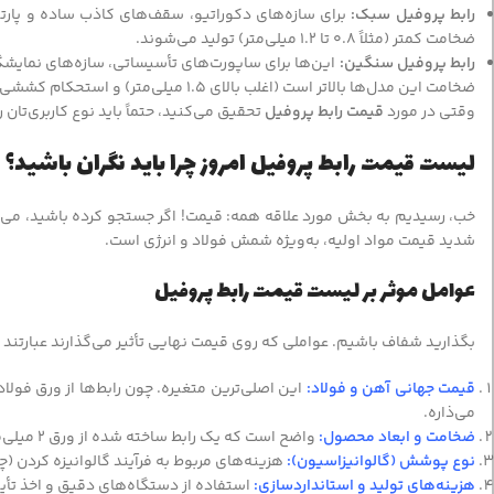
رابط پروفیل سبک:
برای سازه‌های دکوراتیو، سقف‌های کاذب ساده و پارتیشن
ضخامت کمتر (مثلاً ۰.۸ تا ۱.۲ میلی‌متر) تولید می‌شوند.
رابط پروفیل سنگین:
این‌ها برای ساپورت‌های تأسیساتی، سازه‌های نمایشگاه
ضخامت این مدل‌ها بالاتر است (اغلب بالای ۱.۵ میلی‌متر) و استحکام کششی بالاتری دارند.
وقتی در مورد
قیمت رابط پروفیل
تحقیق می‌کنید، حتماً باید نوع کاربری‌تان
لیست قیمت رابط پروفیل امروز چرا باید نگران باشید؟
خب، رسیدیم به بخش مورد علاقه همه: قیمت! اگر جستجو کرده باشید، می‌
شدید قیمت مواد اولیه، به‌ویژه شمش فولاد و انرژی است.
عوامل موثر بر لیست قیمت رابط پروفیل
بگذارید شفاف باشیم. عواملی که روی قیمت نهایی تأثیر می‌گذارند عبارتند از
قیمت جهانی آهن و فولاد:
این اصلی‌ترین متغیره. چون رابط‌ها از ورق فولا
می‌ذاره.
ضخامت و ابعاد محصول:
واضح است که یک رابط ساخته شده از ورق ۲ میلی‌متری، گران‌تر از رابطی است که از ورق ۱ میلی‌متری تولید شده است.
نوع پوشش (گالوانیزاسیون):
هزینه‌های مربوط به فرآیند گالوانیزه کردن (
هزینه‌های تولید و استانداردسازی:
استفاده از دستگاه‌های دقیق و اخذ تأیید