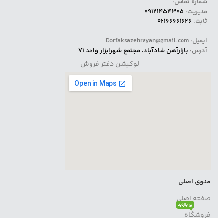
شماره تماس:
مدیریت:
09121454305
ثابت:
02166661626
ایمیل: Dorfaksazehrayan@gmail.com
آدرس:
بازارآهن شادآباد، مجتمع شهرابزار واحد 71
لوکیشن دفتر فروش
منوی اصلی
صفحه اصلی
پر بازدید
فروشگاه