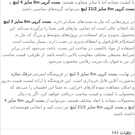
با کیفیت مشابه اما با سایز متفاوت هستید،
بست کرپی 8m سایز 4 اینچ
و
بست کرپی 8m سایز 21/2 اینچ
می‌توانند گزینه‌های مناسبی باشند.
در پروژه‌هایی که نیاز به بست‌های سبک‌تر دارید،
بست کرپی 8m سایز 3 اینچ
یک انتخاب عالی است که تمامی نیازهای فنی شما را برآورده می‌کند. این
محصول به‌ویژه برای استفاده در پروژه‌های متوسط و بزرگ که نیاز به
استحکام قابل‌قبول و انعطاف‌پذیری در نصب دارند، بسیار مناسب است.
استفاده از مواد باکیفیت در ساخت این بست، باعث می‌شود که در برابر
شرایط محیطی مختلف مقاومت بالایی داشته باشد. از طرفی، قیمت مناسب
آن نیز به‌عنوان یک مزیت رقابتی محسوب می‌شود.
در نهایت،
بست کرپی 8m سایز 3 اینچ
در فروشگاه اینترنتی
درفک سازه
به‌صورت آنلاین قابل خریداری است. این فروشگاه با ارائه لیست قیمت به‌روز
و امکان مشاهده نمونه‌کارهای اجرایی، به شما این اطمینان را می‌دهد که
محصولی با کیفیت و قیمت مناسب دریافت خواهید کرد. اگر به دنبال
محصولات مشابه با ابعاد مختلف هستید، می‌توانید از
بست کرپی 8m سایز 4
اینچ
و
بست کرپی 8m سایز 21/2 اینچ
نیز دیدن کنید و انتخابی هوشمندانه
داشته باشید.
نظرات (0)