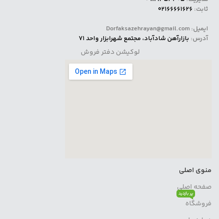
ثابت:
02166661626
ایمیل: Dorfaksazehrayan@gmail.com
آدرس:
بازارآهن شادآباد، مجتمع شهرابزار واحد 71
لوکیشن دفتر فروش
منوی اصلی
صفحه اصلی
پر بازدید
فروشگاه