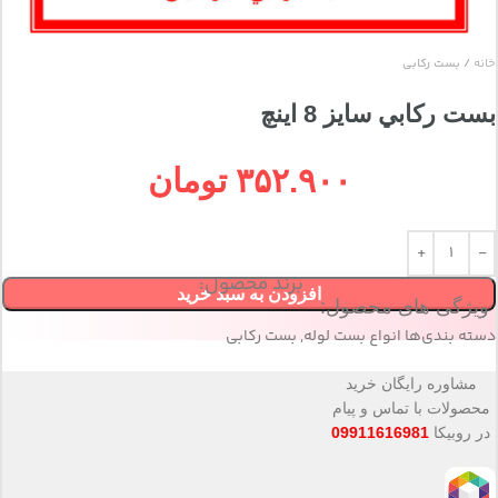
خانه
بست ركابي
بست ركابي سايز 8 اينچ
۳۵۲.۹۰۰
تومان
برند محصول:
افزودن به سبد خرید
ویژگی های محصول:
دسته بندی‌ها
انواع بست لوله
,
بست ركابي
مشاوره رایگان خرید
محصولات با تماس و پیام
در روبیکا
09911616981