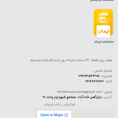
مشاهده اینماد
هفت روز هفته، 24 ساعت شبانه روز پاسخگو شما هستیم
شماره تماس:
مدیریت:
09121454305
ثابت:
02166661626
ایمیل: Dorfaksazehrayan@gmail.com
آدرس:
بازارآهن شادآباد، مجتمع شهرابزار واحد 71
لوکیشن دفتر فروش