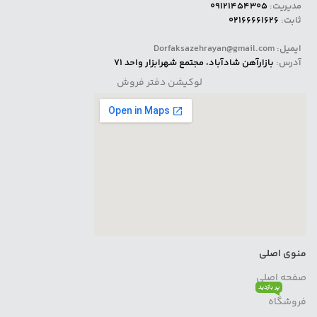
مدیریت:
09121454305
ثابت:
02166661626
ایمیل: Dorfaksazehrayan@gmail.com
آدرس:
بازارآهن شادآباد، مجتمع شهرابزار واحد 71
لوکیشن دفتر فروش
منوی اصلی
صفحه اصلی
پر بازدید
فروشگاه