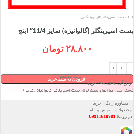
خانه
بست اسپرينگلر گالوانيزه (گلابی)
بست اسپرينگلر (گالوانيزه) سايز 11/4″ اینچ
۲۸.۸۰۰
تومان
برند محصول:
افزودن به سبد خرید
ویژگی های محصول:
دسته بندی‌ها
انواع بست لوله
,
بست اسپرينگلر گالوانيزه (گلابی)
مشاوره رایگان خرید
محصولات با تماس و پیام
در روبیکا
09911616981