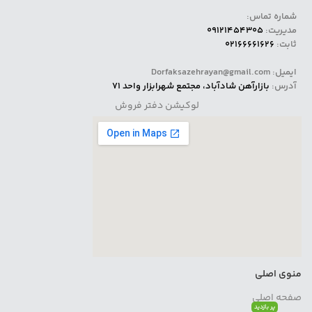
شماره تماس:
مدیریت:
09121454305
ثابت:
02166661626
ایمیل: Dorfaksazehrayan@gmail.com
آدرس:
بازارآهن شادآباد، مجتمع شهرابزار واحد 71
لوکیشن دفتر فروش
منوی اصلی
صفحه اصلی
پر بازدید