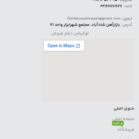
ثابت:
02166661626
ایمیل: Dorfaksazehrayan@gmail.com
آدرس:
بازارآهن شادآباد، مجتمع شهرابزار واحد 71
لوکیشن دفتر فروش
منوی اصلی
صفحه اصلی
پر بازدید
فروشگاه