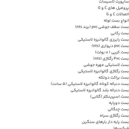
ساپورت تاسیسات
پروفیل های C و G
اتصالات C و G
انواع بست لوله
بست سقف جوشی pvc (برند nts)
بست رکابی
بست رایرزی گالوانیزه لاستیکی
بست pvc دیواری (nts)
بست کرپی ( u بولت)
بست Pvc رگلاژی (nts)
بست لاستیکی مهره جوشی
بست رگلاژی گالوانیزه لاستیکی
بست براکت دوتکه
بست دنباله کوتاه گالوانیزه لاستیکی (5 سانت)
بست دنباله بلند گالوانیزه لاستیکی
بست اسپرینکلر (گلابی)
بست دوپایه
بست چنگالی
بست رگلاژی سیاه
بست پایه دار بارهای سنگین
فیکسرها