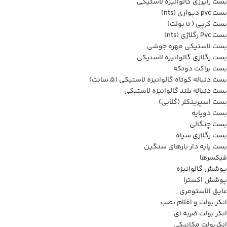
بست رایرزی گالوانیزه لاستیکی
بست pvc دیواری (nts)
بست کرپی ( u بولت)
بست Pvc رگلاژی (nts)
بست لاستیکی مهره جوشی
بست رگلاژی گالوانیزه لاستیکی
بست براکت دوتکه
بست دنباله کوتاه گالوانیزه لاستیکی (5 سانت)
بست دنباله بلند گالوانیزه لاستیکی
بست اسپرینکلر (گلابی)
بست دوپایه
بست چنگالی
بست رگلاژی سیاه
بست پایه دار بارهای سنگین
فیکسرها
پوشش گالوانیزه
پوشش اکسترا
عایق الاستومری
انکر بولت و اقلام نصب
انکر بولت ضربه ای
انکربولت مکانیکی