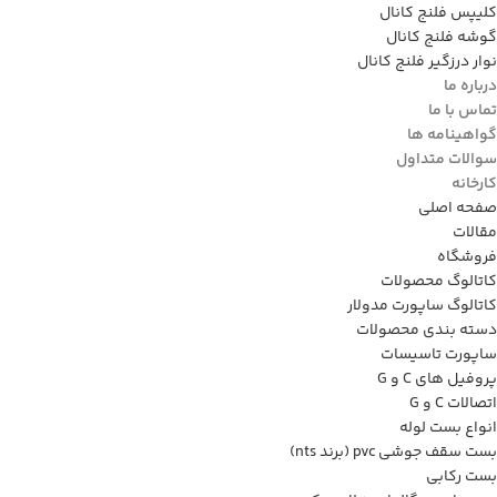
کلیپس فلنج کانال
گوشه فلنج کانال
نوار درزگیر فلنج کانال
درباره ما
تماس با ما
گواهینامه ها
سوالات متداول
کارخانه
صفحه اصلی
مقالات
فروشگاه
کاتالوگ محصولات
کاتالوگ ساپورت مدولار
دسته بندی محصولات
ساپورت تاسیسات
پروفیل های C و G
اتصالات C و G
انواع بست لوله
بست سقف جوشی pvc (برند nts)
بست رکابی