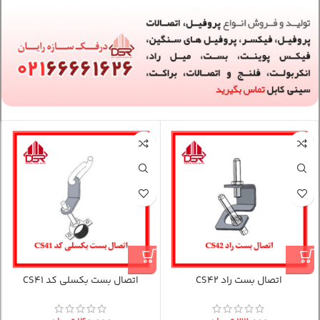
اتصال بست راد CS42
اتصال بست بکسلی کد CS41