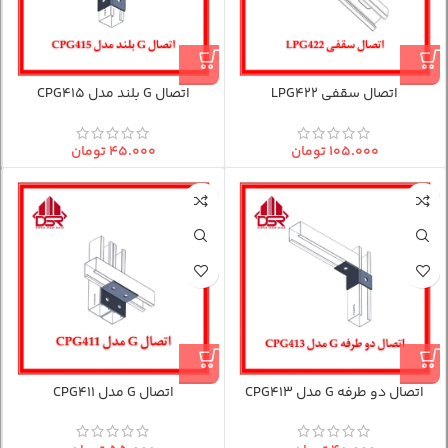
اتصال سقفی LPG422
اتصال G بلند مدل CPG415
۱۰۵.۰۰۰
تومان
۴۵.۰۰۰
تومان
اتصال دو طرفه G مدل CPG413
اتصال G مدل CPG411