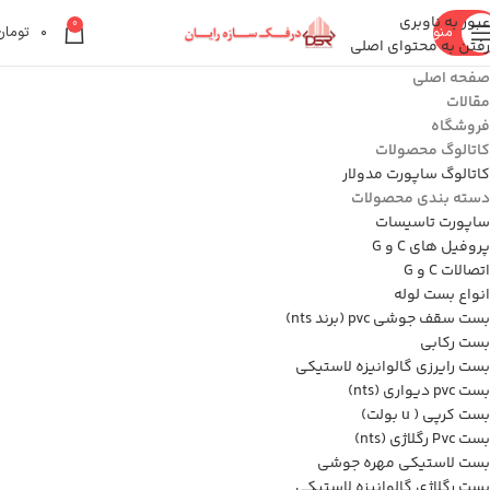
عبور به ناوبری
0
منو
۰
تومان
رفتن به محتوای اصلی
صفحه اصلی
مقالات
فروشگاه
کاتالوگ محصولات
کاتالوگ ساپورت مدولار
دسته بندی محصولات
ساپورت تاسیسات
پروفیل های C و G
اتصالات C و G
انواع بست لوله
بست سقف جوشی pvc (برند nts)
بست رکابی
بست رایرزی گالوانیزه لاستیکی
بست pvc دیواری (nts)
بست کرپی ( u بولت)
بست Pvc رگلاژی (nts)
بست لاستیکی مهره جوشی
بست رگلاژی گالوانیزه لاستیکی