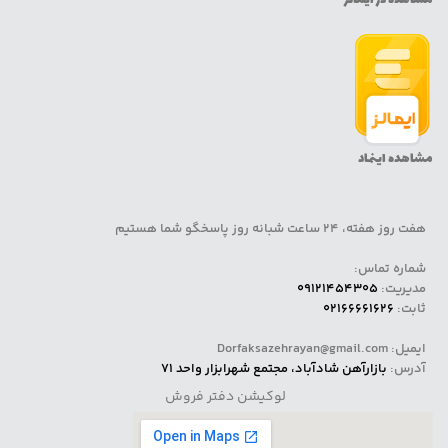
مشاهده اینماد
هفت روز هفته، 24 ساعت شبانه روز پاسخگو شما هستیم
شماره تماس:
مدیریت:
09121454305
ثابت:
02166661626
ایمیل: Dorfaksazehrayan@gmail.com
آدرس:
بازارآهن شادآباد، مجتمع شهرابزار واحد 71
لوکیشن دفتر فروش