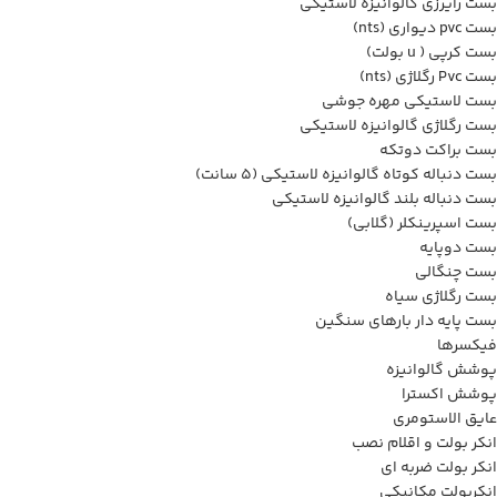
بست رایرزی گالوانیزه لاستیکی
بست pvc دیواری (nts)
بست کرپی ( u بولت)
بست Pvc رگلاژی (nts)
بست لاستیکی مهره جوشی
بست رگلاژی گالوانیزه لاستیکی
بست براکت دوتکه
بست دنباله کوتاه گالوانیزه لاستیکی (5 سانت)
بست دنباله بلند گالوانیزه لاستیکی
بست اسپرینکلر (گلابی)
بست دوپایه
بست چنگالی
بست رگلاژی سیاه
بست پایه دار بارهای سنگین
فیکسرها
پوشش گالوانیزه
پوشش اکسترا
عایق الاستومری
انکر بولت و اقلام نصب
انکر بولت ضربه ای
انکربولت مکانیکی