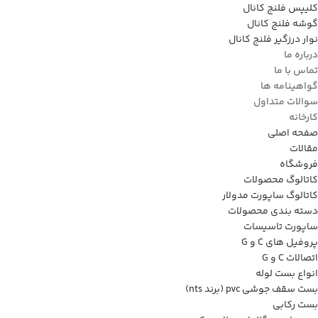
کلیپس فلنج کانال
گوشه فلنج کانال
نوار درزگیر فلنج کانال
درباره ما
تماس با ما
گواهینامه ها
سوالات متداول
کارخانه
صفحه اصلی
مقالات
فروشگاه
کاتالوگ محصولات
کاتالوگ ساپورت مدولار
دسته بندی محصولات
ساپورت تاسیسات
پروفیل های C و G
اتصالات C و G
انواع بست لوله
بست سقف جوشی pvc (برند nts)
بست رکابی