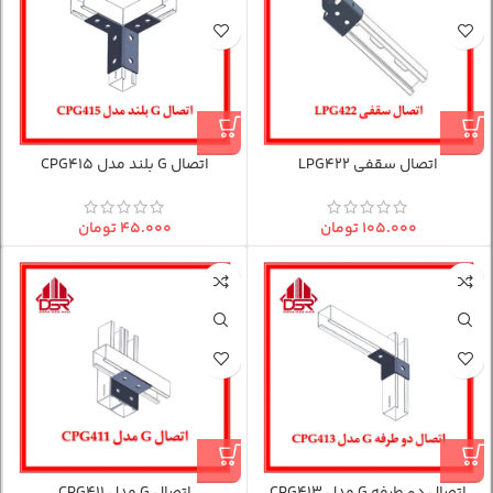
اتصال سقفی LPG422
اتصال G بلند مدل CPG415
۱۰۵.۰۰۰
تومان
۴۵.۰۰۰
تومان