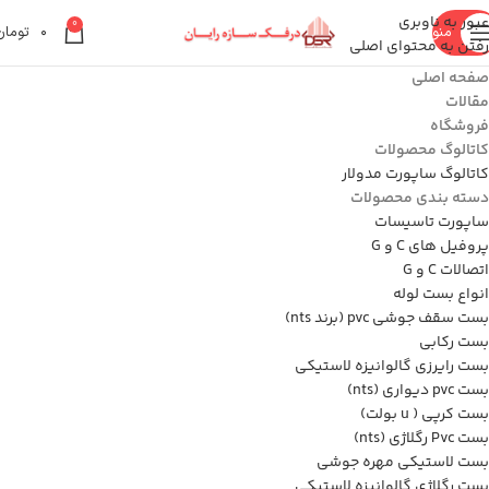
عبور به ناوبری
0
منو
۰
تومان
رفتن به محتوای اصلی
صفحه اصلی
مقالات
فروشگاه
کاتالوگ محصولات
کاتالوگ ساپورت مدولار
دسته بندی محصولات
ساپورت تاسیسات
پروفیل های C و G
اتصالات C و G
انواع بست لوله
بست سقف جوشی pvc (برند nts)
بست رکابی
بست رایرزی گالوانیزه لاستیکی
بست pvc دیواری (nts)
بست کرپی ( u بولت)
بست Pvc رگلاژی (nts)
بست لاستیکی مهره جوشی
بست رگلاژی گالوانیزه لاستیکی