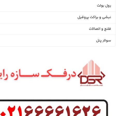
رول بولت
نبشی و براکت پروفیل
فلنج و اتصالات
سولار پنل