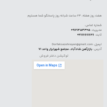
هفت روز هفته، 24 ساعت شبانه روز پاسخگو شما هستیم
شماره تماس:
مدیریت:
09121454305
ثابت:
02166661626
ایمیل: Dorfaksazehrayan@gmail.com
آدرس:
بازارآهن شادآباد، مجتمع شهرابزار واحد 71
لوکیشن دفتر فروش