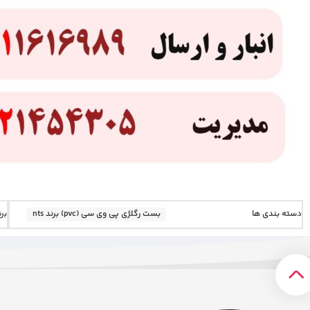
دسته بندی ها
بست رگلژی پی وی سی (pvc) برند nts
برن