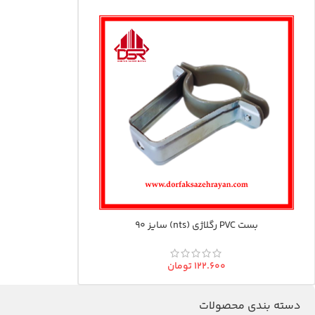
بست PVC رگلاژی (nts) سایز 90
۱۲۲.۶۰۰
تومان
دسته بندی محصولات