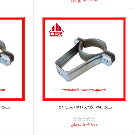
۱۴۴.۶۰۰
تومان
بست PVC رگلاژی (nts) سایز 250
بست PVC رگلاژی (nts) سایز 50
۵۱۴.۸۰۰
تومان