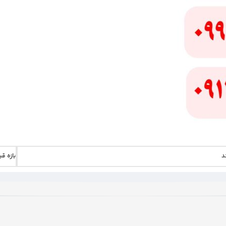
د
بازه ق