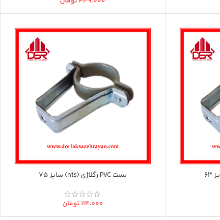
۴۳۹.۰۰۰
تومان
بست PVC رگلاژی (nts) سایز 75
۱۱۴.۰۰۰
تومان